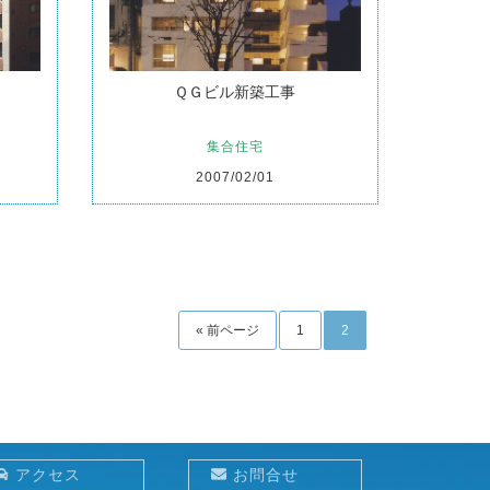
ＱＧビル新築工事
集合住宅
2007/02/01
« 前ページ
1
2
アクセス
お問合せ