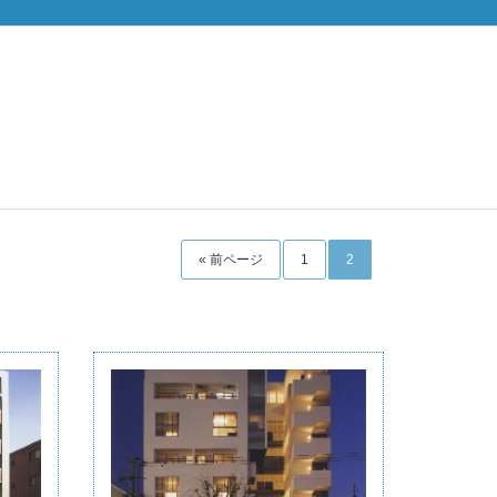
« 前ページ
1
2